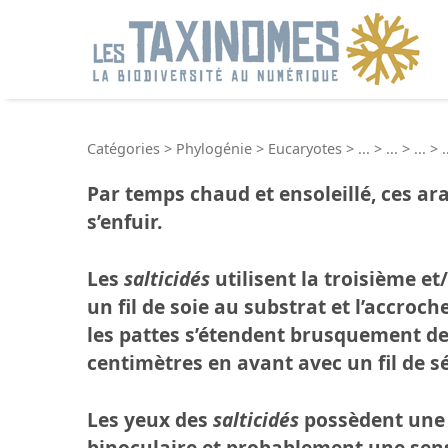
R
Catégories
>
Phylogénie
>
Eucaryotes
>
...
>
...
>
...
>
.
Par temps chaud et ensoleillé, ces ar
s’enfuir.
Les
salticidés
utilisent la troisième et
un fil de soie au substrat et l’accroc
les pattes s’étendent brusquement de
centimètres en avant avec un fil de sé
Les yeux des
salticidés
possèdent une 
binoculaire et probablement une sensi