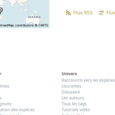
Flux RSS
Flu
r
Univers
Raccourcis vers les espèces
tèmes
courantes
Glossaire
x
Les auteurs
gnons
Tous les tags
cation des espèces
Tutoriels vidéo