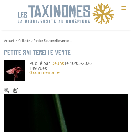
≡
Accueil
>
Collecte
>
Petite Sauterelle verte ...
Petite Sauterelle verte ...
Publié par
Deuns
le 10/05/2026
149 vues
0 commentaire