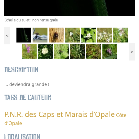
Échelle du sujet : non renseignée
<
>
Description
... deviendra grande !
Tags de l’auteur
P.N.R. des Caps et Marais d’Opale
Côte
d’Opale
Localisation