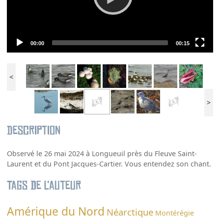
Current
Total
00:00
00:15
time
duration
<
>
Description
Observé le 26 mai 2024 à Longueuil près du Fleuve Saint-
Laurent et du Pont Jacques-Cartier. Vous entendez son chant.
Tags de l’auteur
Amérique du Nord
Néarctique
Montérégie