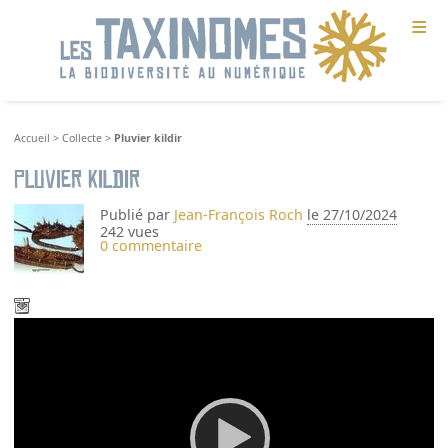
≡
Accueil
>
Collecte
>
Pluvier kildir
Pluvier kildir
Publié par
Jean-François Roch
le 27/10/2024
242 vues
0 commentaire
Video
Player