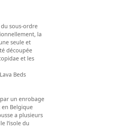
 du sous-ordre
ionnellement, la
une seule et
 été découpée
copidae et les
 Lava Beds
s par un enrobage
t en Belgique
usse a plusieurs
e l’isole du