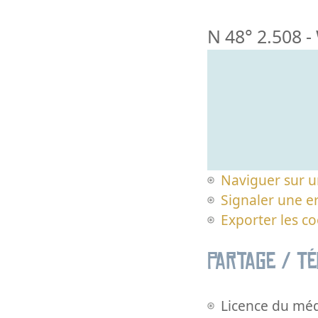
N 48° 2.508
-
Naviguer sur u
Signaler une er
Exporter les c
Partage / T
Licence du méd