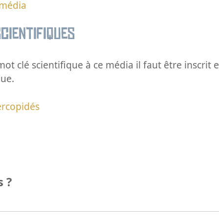
 média
cientifiques
ot clé scientifique à ce média il faut être inscri
que.
ercopidés
 ?