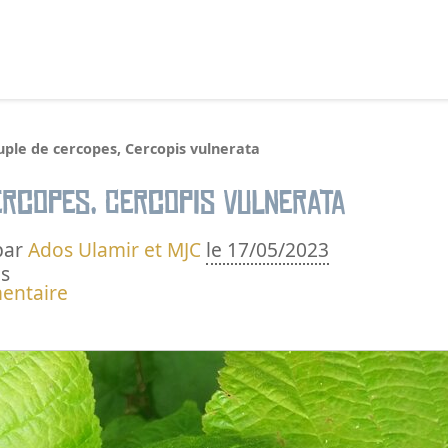
echercher :
uple de cercopes, Cercopis vulnerata
ercopes, Cercopis vulnerata
par
Ados Ulamir et MJC
le 17/05/2023
s
entaire