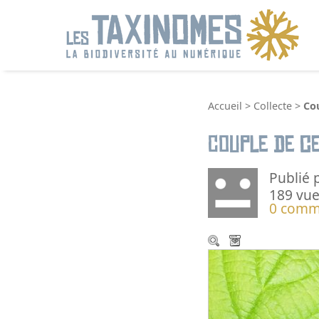
R
Accueil
>
Collecte
>
Co
Couple de c
Publié 
189 vue
0 comm