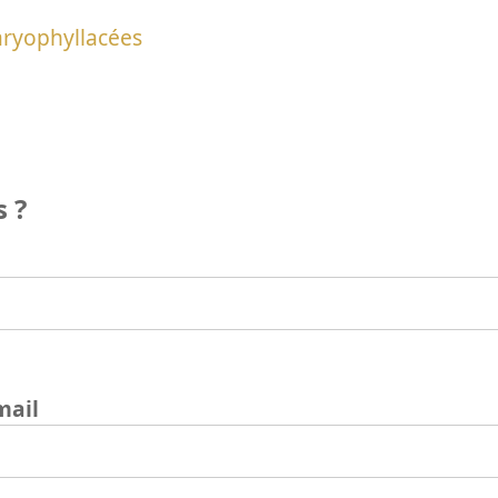
ryophyllacées
 ?
mail