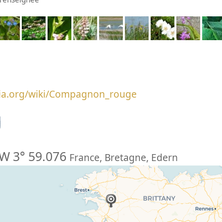
edia.org/wiki/Compagnon_rouge
n
W 3° 59.076
France
,
Bretagne
,
Edern