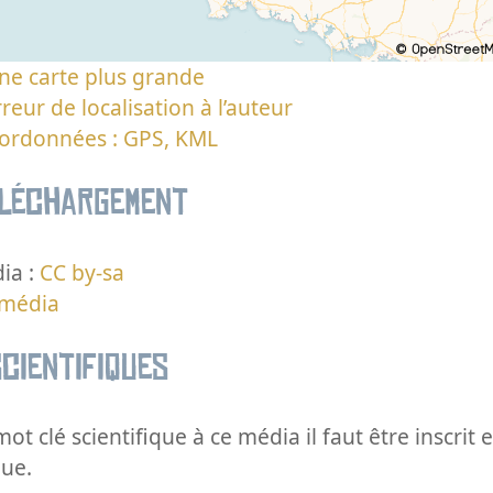
ne carte plus grande
reur de localisation à l’auteur
oordonnées : GPS, KML
éléchargement
ia :
CC by-sa
 média
cientifiques
ot clé scientifique à ce média il faut être inscri
que.