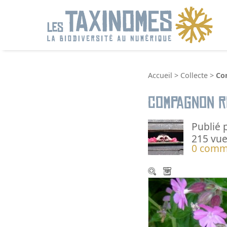
R
Accueil
>
Collecte
>
Co
Compagnon ro
Publié 
215 vue
0 comm