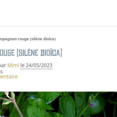
echercher :
mpagnon rouge (silène dioïca)
uge (silène dioïca)
par
Mimi
le 24/05/2023
s
entaire