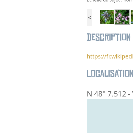
<
Description
https://fr.wikip
Localisatio
N 48° 7.512
-