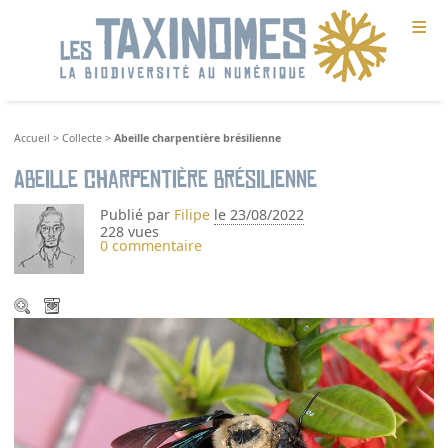
≡
Accueil
>
Collecte
>
Abeille charpentière brésilienne
Abeille charpentière brésilienne
Publié par
Filipe
le 23/08/2022
228 vues
0 commentaire