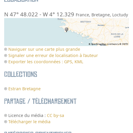
N 47° 48.022
-
W 4° 12.329
France
,
Bretagne
,
Loctudy
Naviguer sur une carte plus grande
Signaler une erreur de localisation à l’auteur
Exporter les coordonnées : GPS, KML
Collections
Estran Bretagne
Partage / Téléchargement
Licence du média :
CC by-sa
Télécharger le média