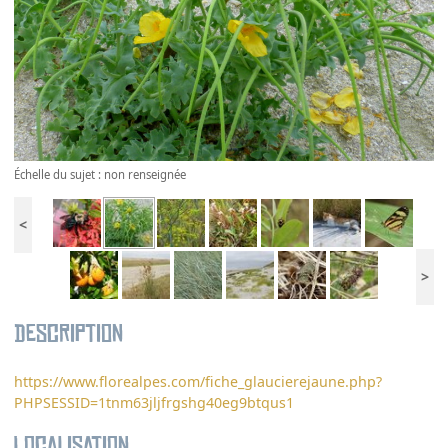
Échelle du sujet : non renseignée
<
>
Description
https://www.florealpes.com/fiche_glaucierejaune.php?
PHPSESSID=1tnm63jljfrgshg40eg9btqus1
Localisation