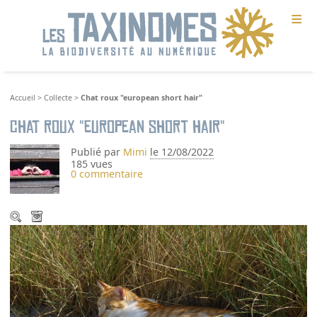
≡
Accueil
>
Collecte
>
Chat roux "european short hair"
Chat roux "european short hair"
Publié par
Mimi
le 12/08/2022
185 vues
0 commentaire