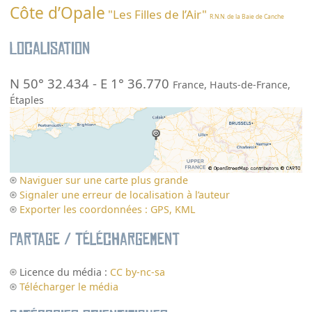
Côte d’Opale
"Les Filles de l’Air"
R.N.N. de la Baie de Canche
Localisation
N 50° 32.434
-
E 1° 36.770
France
,
Hauts-de-France
,
Étaples
Naviguer sur une carte plus grande
Signaler une erreur de localisation à l’auteur
Exporter les coordonnées : GPS, KML
Partage / Téléchargement
Licence du média :
CC by-nc-sa
Télécharger le média