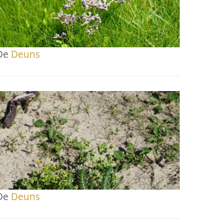
De
Deuns
De
Deuns