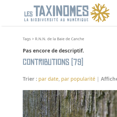
R
Tags
>
R.N.N. de la Baie de Canche
Pas encore de descriptif.
Contributions (79)
Trier :
par date
,
par popularité
|
Affich