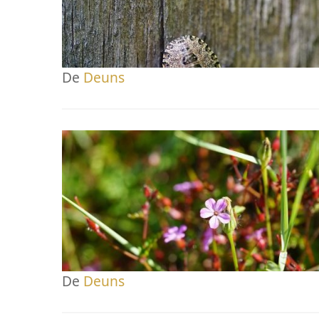
De
Deuns
De
Deuns