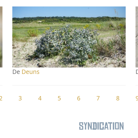
De
Deuns
2
3
4
5
6
7
8
Syndication