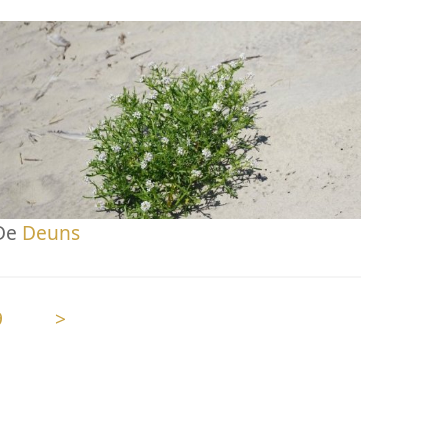
De
Deuns
9
>