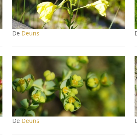
De
Deuns
De
Deuns