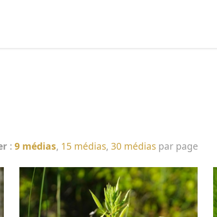
echercher :
er
:
9 médias
,
15 médias
,
30 médias
par page