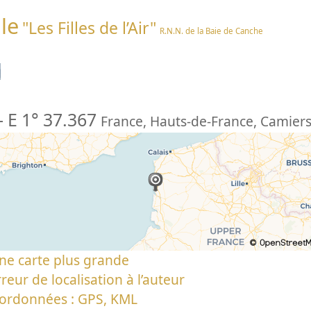
le
"Les Filles de l’Air"
R.N.N. de la Baie de Canche
n
-
E 1° 37.367
France
,
Hauts-de-France
,
Camier
ne carte plus grande
reur de localisation à l’auteur
oordonnées : GPS, KML