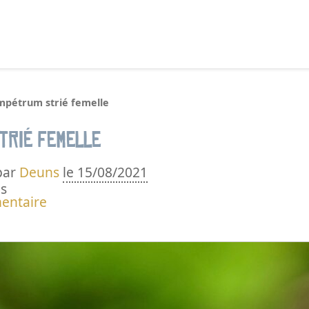
echercher :
mpétrum strié femelle
trié femelle
par
Deuns
le 15/08/2021
s
entaire