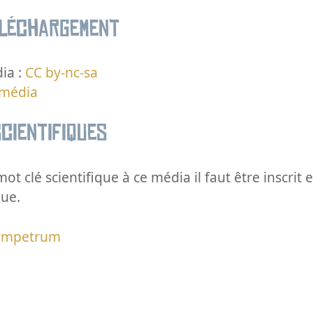
éléchargement
ia :
CC by-nc-sa
 média
cientifiques
ot clé scientifique à ce média il faut être inscri
que.
ympetrum