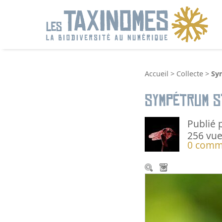
R
Accueil
>
Collecte
>
Sy
Sympétrum s
Publié 
256 vue
0 comm