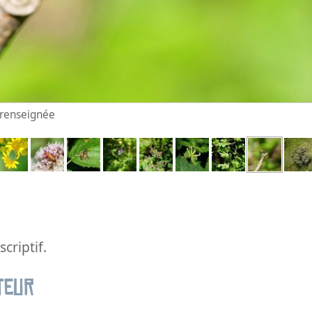
n renseignée
criptif.
teur