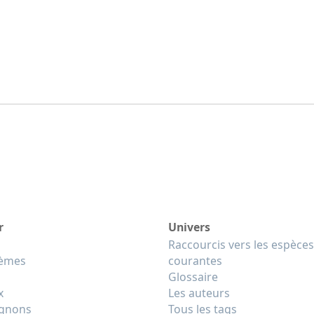
r
Univers
Raccourcis vers les espèces
tèmes
courantes
Glossaire
x
Les auteurs
gnons
Tous les tags