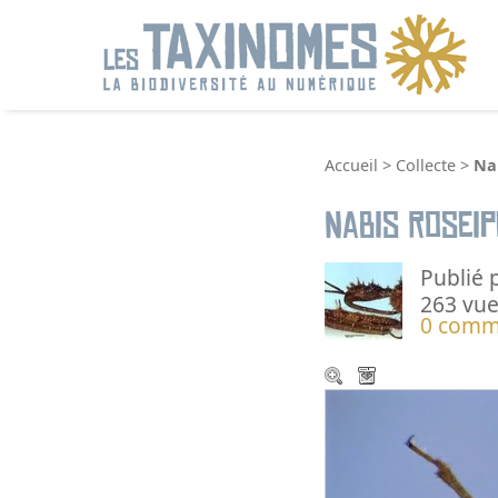
R
Accueil
>
Collecte
>
Na
Nabis roseip
Publié 
263 vue
0 comm