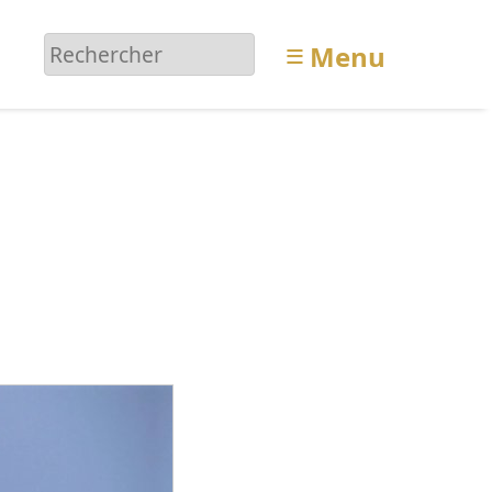
≡
Menu