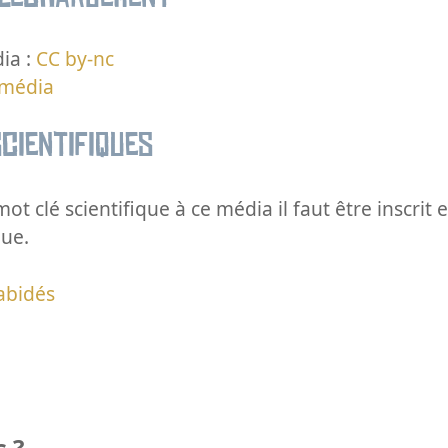
ia :
CC by-nc
 média
cientifiques
ot clé scientifique à ce média il faut être inscri
que.
abidés
 ?