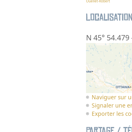
Ouellet-Robert
Localisatio
N 45° 54.479
Naviguer sur u
Signaler une er
Exporter les c
Partage / T