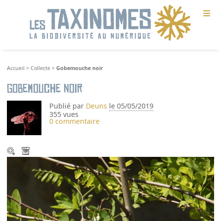
≡
Accueil
>
Collecte
>
Gobemouche noir
Gobemouche noir
Publié par
Deuns
le 05/05/2019
355 vues
0 commentaire