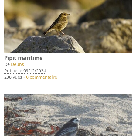
Pipit maritime
De
Deuns
Publié le 09/12/2024
238 vues -
0 commentaire