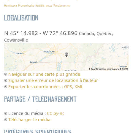
Hemiptera
Prosorrhycha
Nuisible
peste
Punaise terne
Localisation
N 45° 14.982
-
W 72° 46.896
Canada
,
Québec
,
Cowansville
Naviguer sur une carte plus grande
Signaler une erreur de localisation à l’auteur
Exporter les coordonnées : GPS, KML
Partage / Téléchargement
Licence du média :
CC by-nc
Télécharger le média
Catégories scientifiques