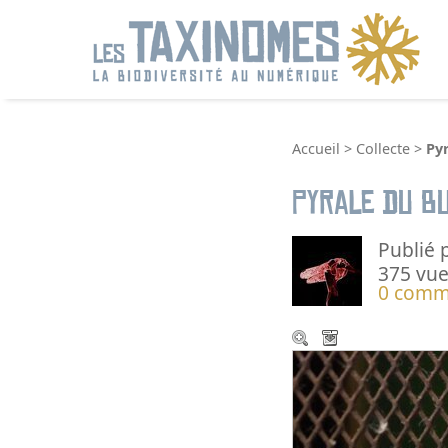
R
Accueil
>
Collecte
>
Pyr
Pyrale du Bu
Publié 
375 vue
0 comm