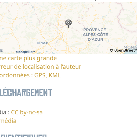
ne carte plus grande
reur de localisation à l’auteur
oordonnées : GPS, KML
éléchargement
ia :
CC by-nc-sa
 média