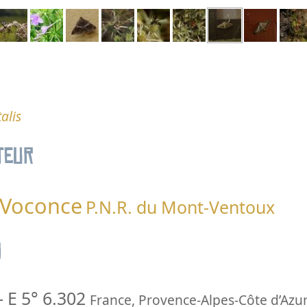
alis
teur
 Voconce
P.N.R. du Mont-Ventoux
n
-
E 5° 6.302
France
,
Provence-Alpes-Côte d’Azur