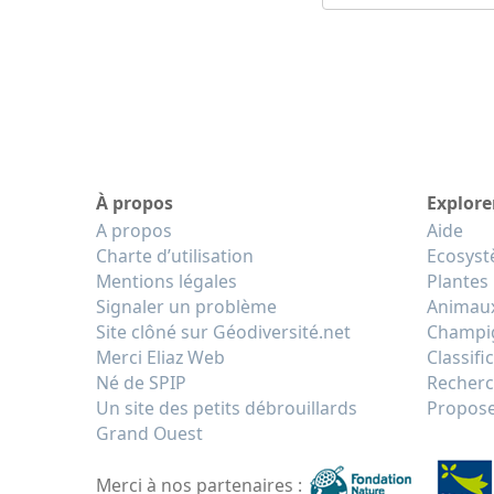
À propos
Explore
A propos
Aide
Charte d’utilisation
Ecosys
Mentions légales
Plantes
Signaler un problème
Animau
Site clôné sur Géodiversité.net
Champi
Merci Eliaz Web
Classifi
Né de SPIP
Recherc
Un site des petits débrouillards
Propose
Grand Ouest
Merci à nos partenaires :