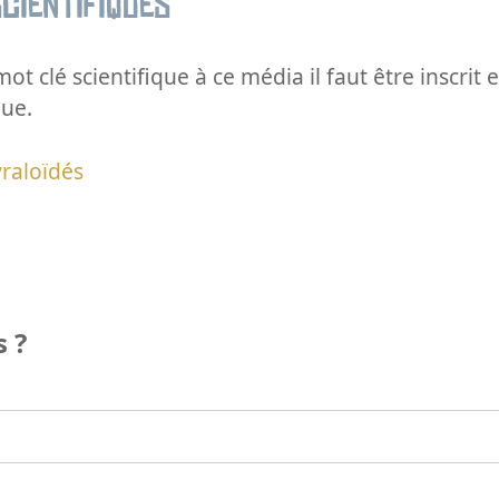
cientifiques
ot clé scientifique à ce média il faut être inscri
que.
raloïdés
 ?