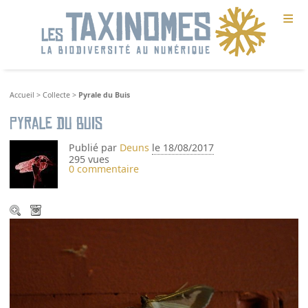
≡
Accueil
>
Collecte
>
Pyrale du Buis
Pyrale du Buis
Publié par
Deuns
le 18/08/2017
295 vues
0 commentaire