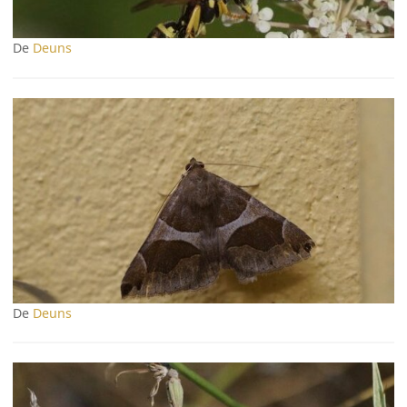
De
Deuns
De
Deuns