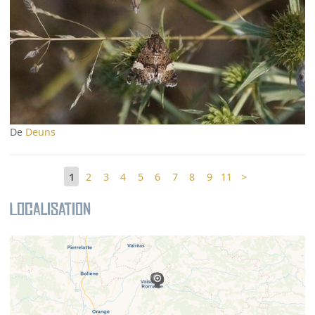
De
Deuns
1
2
3
4
5
6
7
8
9
11
>
Localisation