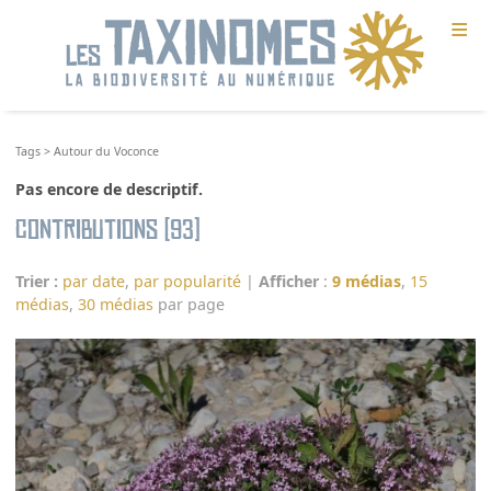
≡
Tags
>
Autour du Voconce
Pas encore de descriptif.
Contributions (93)
Trier :
par date
,
par popularité
|
Afficher
:
9 médias
,
15
médias
,
30 médias
par page