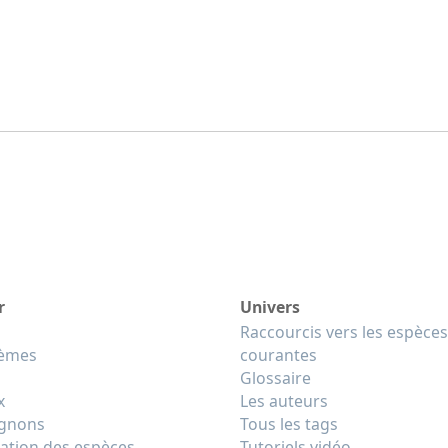
r
Univers
Raccourcis vers les espèces
tèmes
courantes
Glossaire
x
Les auteurs
gnons
Tous les tags
cation des espèces
Tutoriels vidéo