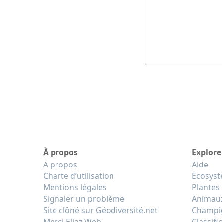
À propos
Explore
A propos
Aide
Charte d’utilisation
Ecosys
Mentions légales
Plantes
Signaler un problème
Animau
Site clôné sur Géodiversité.net
Champi
Merci Eliaz Web
Classifi