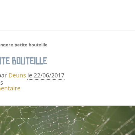
echercher :
ngore petite bouteille
te bouteille
par
Deuns
le 22/06/2017
s
entaire