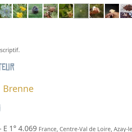
criptif.
teur
la Brenne
n
-
E 1° 4.069
France
,
Centre-Val de Loire
,
Azay-l