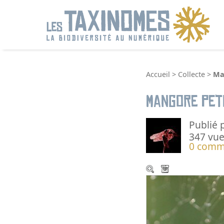
R
Accueil
>
Collecte
>
Ma
Mangore peti
Publié 
347 vue
0 comm