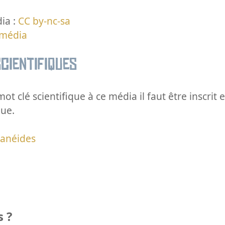
ia :
CC by-nc-sa
 média
cientifiques
ot clé scientifique à ce média il faut être inscri
que.
ranéides
 ?