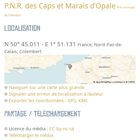
P.N.R. des Caps et Marais d’Opale
Pré communal
de Colembert
Localisation
N 50° 45.011
-
E 1° 51.131
France
,
Nord-Pas-de-
Calais
,
Colembert
Naviguer sur une carte plus grande
Signaler une erreur de localisation à l’auteur
Exporter les coordonnées : GPS, KML
Partage / Téléchargement
Licence du média :
CC by-nc-sa
Télécharger le média