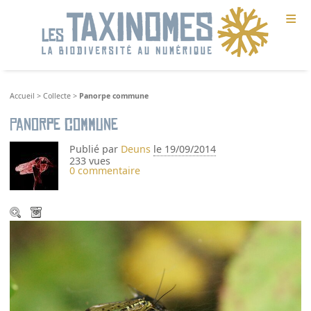
≡
Accueil
>
Collecte
>
Panorpe commune
Panorpe commune
Publié par
Deuns
le 19/09/2014
233 vues
0 commentaire