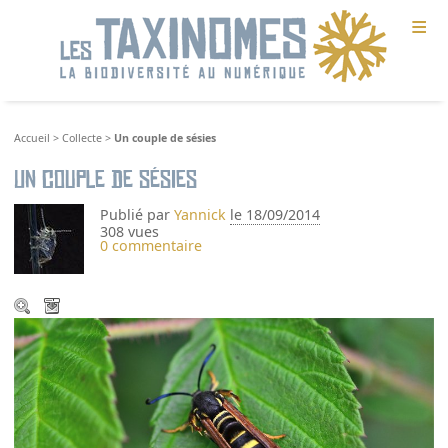
≡
Accueil
>
Collecte
>
Un couple de sésies
Un couple de sésies
Publié par
Yannick
le 18/09/2014
308 vues
0 commentaire