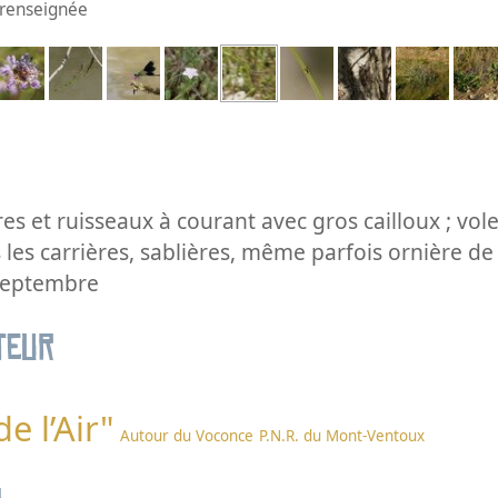
n renseignée
ères et ruisseaux à courant avec gros cailloux ; vol
 les carrières, sablières, même parfois ornière d
 septembre
teur
de l’Air"
Autour du Voconce
P.N.R. du Mont-Ventoux