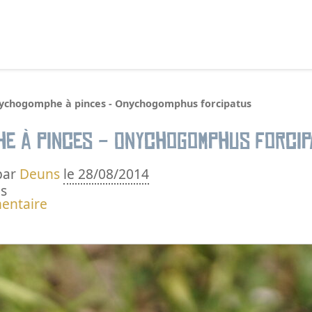
echercher :
ychogomphe à pinces - Onychogomphus forcipatus
e à pinces - Onychogomphus forcip
par
Deuns
le 28/08/2014
s
entaire