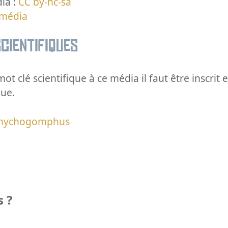
ia :
CC by-nc-sa
 média
cientifiques
ot clé scientifique à ce média il faut être inscri
que.
nychogomphus
 ?