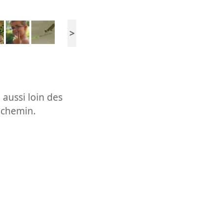
>
e aussi loin des
e chemin.