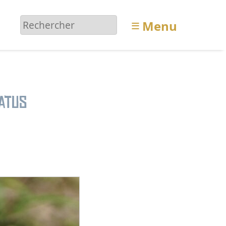
≡
Menu
atus