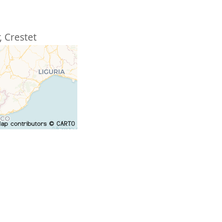
,
Crestet