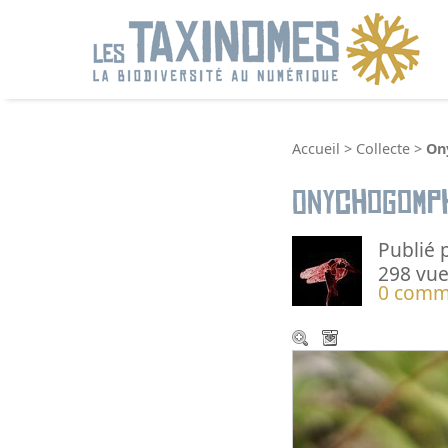
R
Accueil
>
Collecte
>
On
Onychogomph
Publié 
298 vue
0 comm