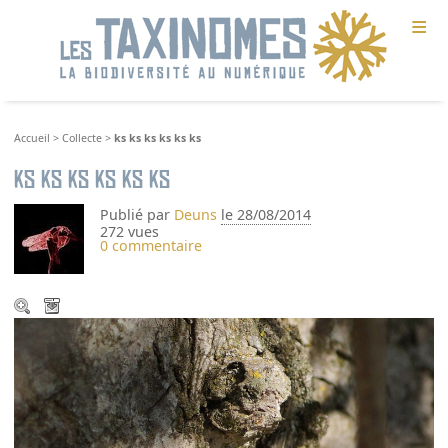
≡
Accueil
>
Collecte
>
ks ks ks ks ks ks
ks ks ks ks ks ks
Publié par
Deuns
le 28/08/2014
272 vues
0 commentaire