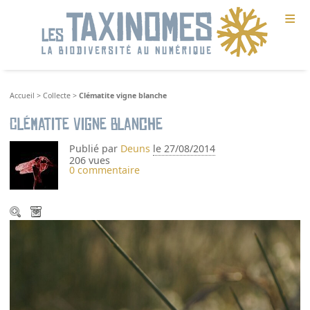
≡
Accueil
>
Collecte
>
Clématite vigne blanche
Clématite vigne blanche
Publié par
Deuns
le 27/08/2014
206 vues
0 commentaire