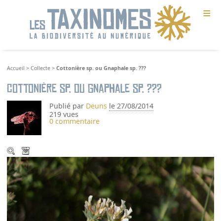
≡
Accueil
>
Collecte
>
Cottonière sp. ou Gnaphale sp. ???
Cottonière sp. ou Gnaphale sp. ???
Publié par
Deuns
le 27/08/2014
219 vues
0 commentaire