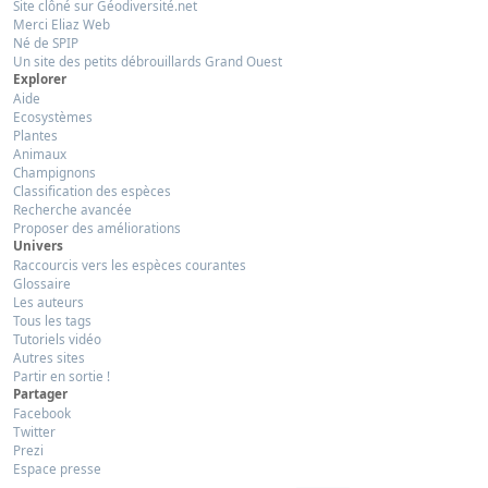
Site clôné sur Géodiversité.net
Merci Eliaz Web
Né de SPIP
Un site des petits débrouillards Grand Ouest
Explorer
Aide
Ecosystèmes
Plantes
Animaux
Champignons
Classification des espèces
Recherche avancée
Proposer des améliorations
Univers
Raccourcis vers les espèces courantes
Glossaire
Les auteurs
Tous les tags
Tutoriels vidéo
Autres sites
Partir en sortie !
Partager
Facebook
Twitter
Prezi
Espace presse