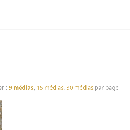
echercher :
er
:
9 médias
,
15 médias
,
30 médias
par page