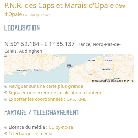
P.N.R. des Caps et Marais d’Opale
Côte
d’Opale
E.N.S. du Cap Gris-Nez
Localisation
N 50° 52.184
-
E 1° 35.137
France
,
Nord-Pas-de-
Calais
,
Audinghen
Naviguer sur une carte plus grande
Signaler une erreur de localisation à l’auteur
Exporter les coordonnées : GPS, KML
Partage / Téléchargement
Licence du média :
CC by-nc-sa
Télécharger le média