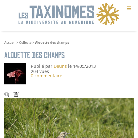
≡
Accueil
>
Collecte
>
Alouette des champs
Alouette des champs
Publié par
Deuns
le 14/05/2013
204 vues
0 commentaire