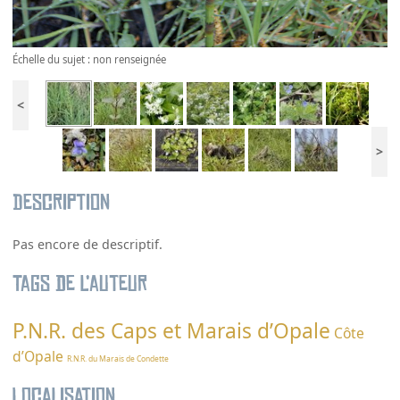
Échelle du sujet : non renseignée
<
>
Description
Pas encore de descriptif.
Tags de l’auteur
P.N.R. des Caps et Marais d’Opale
Côte
d’Opale
R.N.R. du Marais de Condette
Localisation