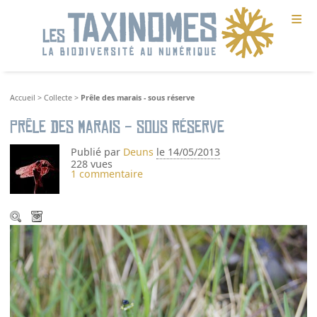
≡
Accueil
>
Collecte
>
Prêle des marais - sous réserve
Prêle des marais - sous réserve
Publié par
Deuns
le 14/05/2013
228 vues
1 commentaire