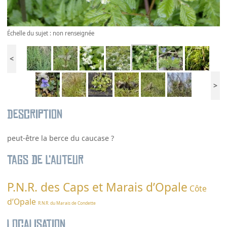
Échelle du sujet : non renseignée
<
>
Description
peut-être la berce du caucase ?
Tags de l’auteur
P.N.R. des Caps et Marais d’Opale
Côte
d’Opale
R.N.R. du Marais de Condette
Localisation