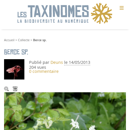
≡
Accueil
>
Collecte
>
Berce sp.
Berce sp.
Publié par
Deuns
le 14/05/2013
204 vues
0 commentaire