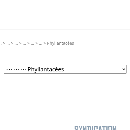
echercher :
..
>
...
>
...
>
...
>
...
>
...
>
Phyllantacées