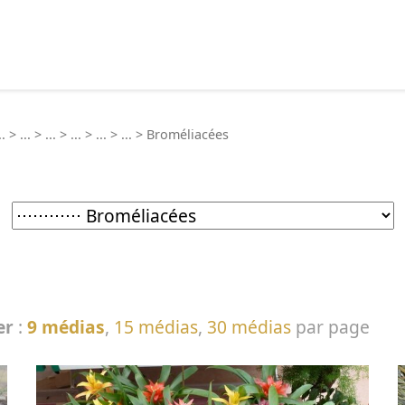
echercher :
..
>
...
>
...
>
...
>
...
>
...
>
Broméliacées
er
:
9 médias
,
15 médias
,
30 médias
par page