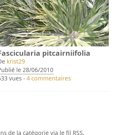
Fascicularia pitcairniifolia
De
krist29
Publié le 28/06/2010
633 vues -
4 commentaires
ns de la catégorie via le fil RSS.