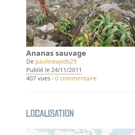
Ananas sauvage
De
paulineapdb29
Publié le 24/11/2011
407 vues -
0 commentaire
Localisation