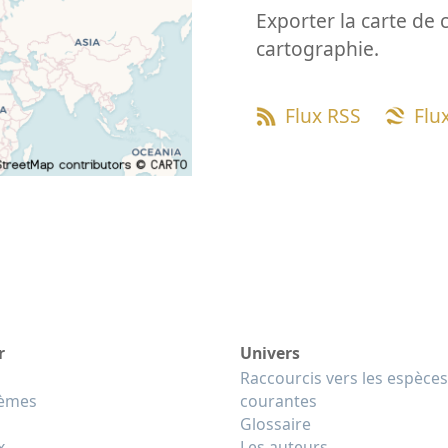
Exporter la carte de 
cartographie.
Flux RSS
Flu
r
Univers
Raccourcis vers les espèces
tèmes
courantes
Glossaire
x
Les auteurs