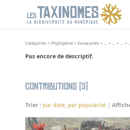
R
Catégories
>
Phylogénie
>
Eucaryotes
>
...
>
...
>
...
>
.
Pas encore de descriptif.
Contributions (3)
Trier :
par date
,
par popularité
|
Affich