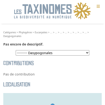
≡
Catégories
>
Phylogénie
>
Eucaryotes
>
...
>
...
>
...
>
...
>
...
>
...
>
...
>
...
>
Dasypogonales
Pas encore de descriptif.
Contributions
Pas de contribution
Localisation