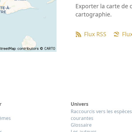
Exporter la carte de 
cartographie.
Flux RSS
Flu
r
Univers
Raccourcis vers les espèces
tèmes
courantes
Glossaire
x
Les auteurs