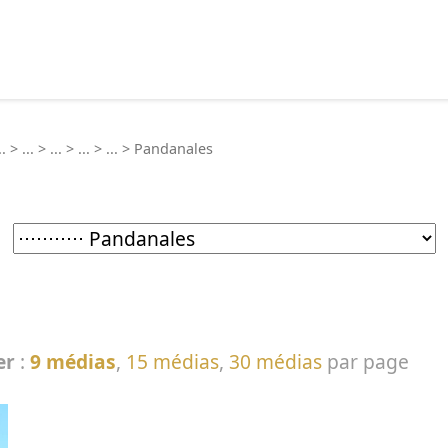
echercher :
..
>
...
>
...
>
...
>
...
>
Pandanales
er
:
9 médias
,
15 médias
,
30 médias
par page