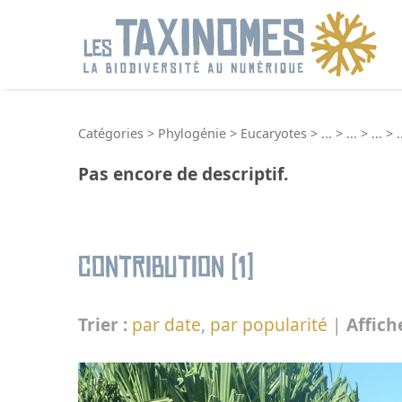
R
Catégories
>
Phylogénie
>
Eucaryotes
>
...
>
...
>
...
>
.
Pas encore de descriptif.
Contribution (1)
Trier :
par date
,
par popularité
|
Affich