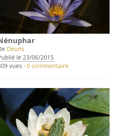
Nénuphar
De
Deuns
Publié le 23/06/2015
309 vues -
0 commentaire