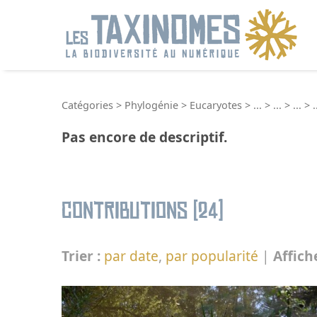
R
Catégories
>
Phylogénie
>
Eucaryotes
>
...
>
...
>
...
>
.
Pas encore de descriptif.
Contributions (24)
Trier :
par date
,
par popularité
|
Affich