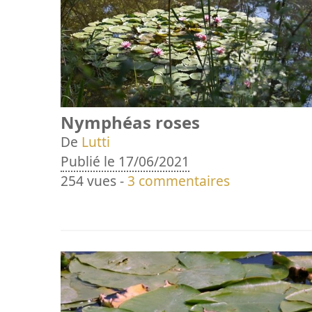
Nymphéas roses
De
Lutti
Publié le 17/06/2021
254 vues -
3 commentaires