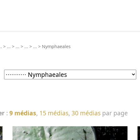
echercher :
..
>
...
>
...
>
...
>
...
>
Nymphaeales
er
:
9 médias
,
15 médias
,
30 médias
par page