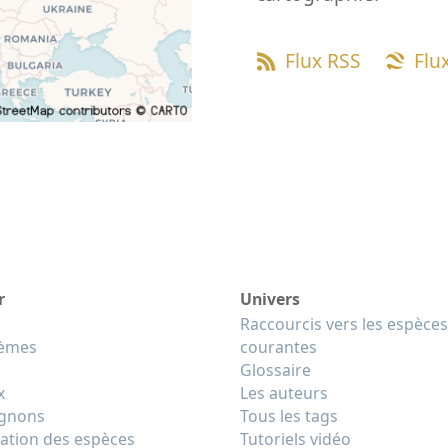
Flux RSS
Flu
r
Univers
Raccourcis vers les espèces
tèmes
courantes
Glossaire
x
Les auteurs
gnons
Tous les tags
cation des espèces
Tutoriels vidéo