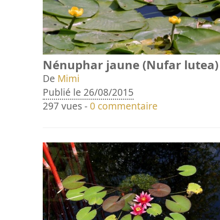
Nénuphar jaune (Nufar lutea)
De
Mimi
Publié le 26/08/2015
297 vues -
0 commentaire