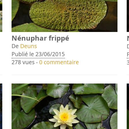
Nénuphar frippé
De
Deuns
Publié le 23/06/2015
278 vues -
0 commentaire