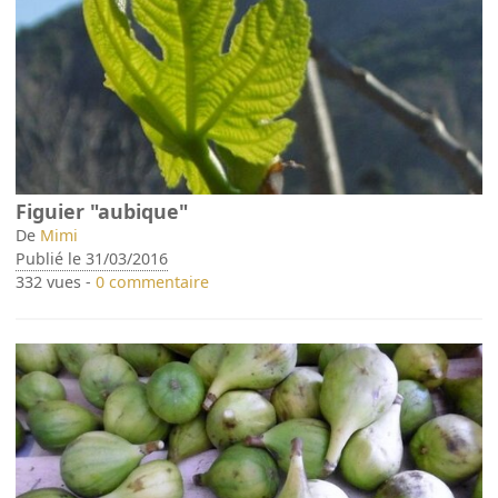
Figuier "aubique"
De
Mimi
Publié le 31/03/2016
332 vues -
0 commentaire