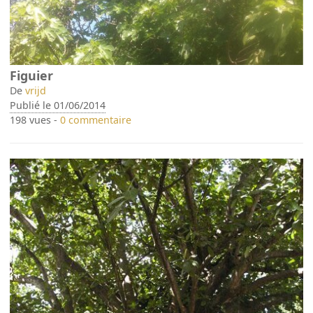
Figuier
De
vrijd
Publié le 01/06/2014
198 vues -
0 commentaire