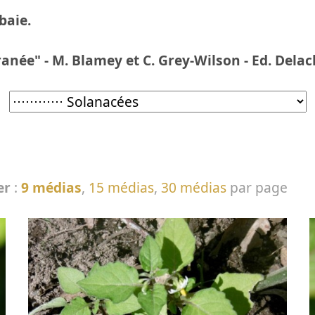
baie.
ranée" - M. Blamey et C. Grey-Wilson - Ed. Dela
er
:
9 médias
,
15 médias
,
30 médias
par page