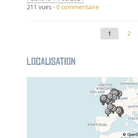
211 vues -
0 commentaire
1
2
Localisation