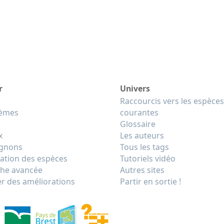
r
Univers
Raccourcis vers les espèces
tèmes
courantes
Glossaire
x
Les auteurs
gnons
Tous les tags
cation des espèces
Tutoriels vidéo
he avancée
Autres sites
r des améliorations
Partir en sortie !