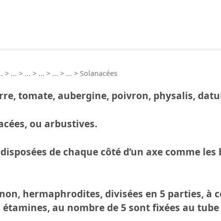
echercher :
..
>
...
>
...
>
...
>
...
>
...
>
Solanacées
re, tomate, aubergine, poivron, physalis, datur
acées, ou arbustives.
 (disposées de chaque côté d’un axe comme les 
non, hermaphrodites, divisées en 5 parties, à co
s étamines, au nombre de 5 sont fixées au tube d