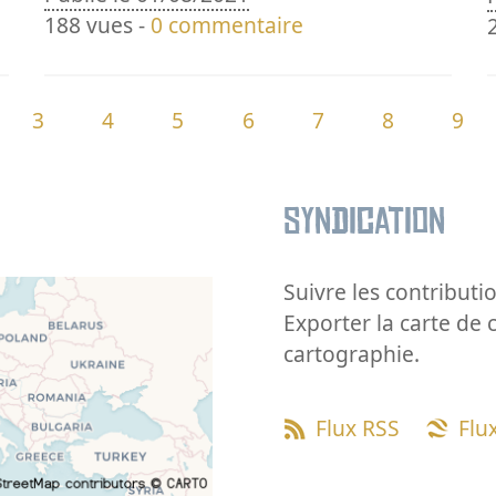
188 vues -
0 commentaire
3
4
5
6
7
8
9
Syndication
Suivre les contributio
Exporter la carte de 
cartographie.
Flux RSS
Flu