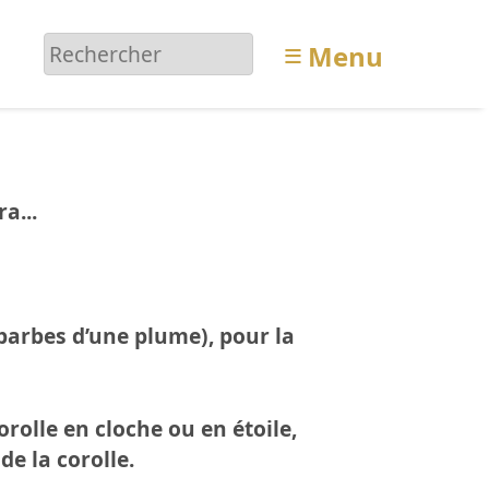
≡
Menu
a...
barbes d’une plume), pour la
rolle en cloche ou en étoile,
e la corolle.