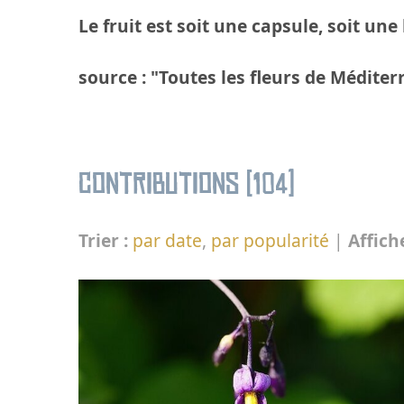
Le fruit est soit une capsule, soit une 
source : "Toutes les fleurs de Méditer
Contributions (104)
Trier :
par date
,
par popularité
|
Affich