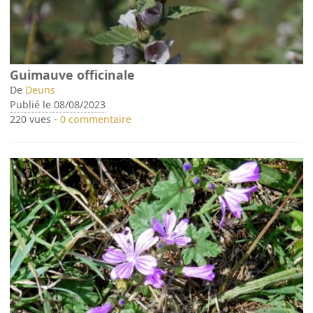
Guimauve officinale
De
Deuns
Publié le 08/08/2023
220 vues -
0 commentaire