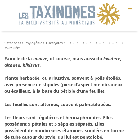
≡
Catégories
>
Phylogénie
>
Eucaryotes
>
...
>
...
>
...
>
...
>
...
>
...
>
...
>
...
>
...
>
Malvacées
Famille de la
mauve
, of course, mais aussi du
lavatère,
althaea, hibiscus.
Plante herbacée, ou arbustive, souvent à poils étoilés,
avec présence de stipules (pièce d’aspect membraneux
ou écailleux, à la base du pétiole d’une feuille).
Les feuilles sont alternes, souvent palmatilobées.
Les fleurs sont régulières et hermaphrodites. Elles
possèdent 5 pétales et 5 sépales séparés. Elles
possèdent de nombreuses étamines, soudées en forme
de tube autour du style, qui lui est pentalobé.