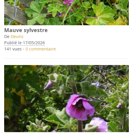
Mauve sylvestre
De
Deuns
Publié le 17/05/2026
141 vues -
0 commentaire