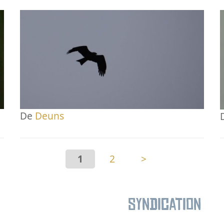
De
Deuns
1
2
>
Syndication