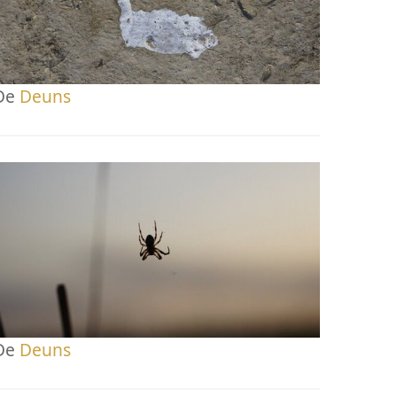
De
Deuns
De
Deuns