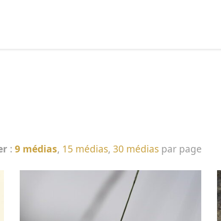
echercher :
er
:
9 médias
,
15 médias
,
30 médias
par page