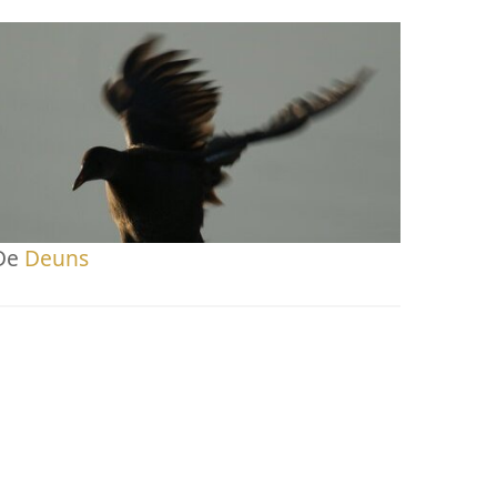
De
Deuns