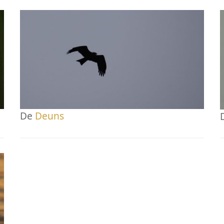
De
Deuns