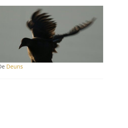
De
Deuns