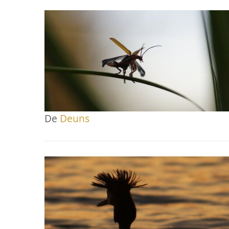
De
Deuns