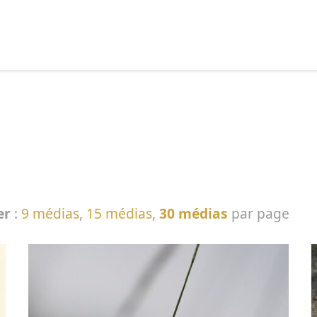
echercher :
er
:
9 médias
,
15 médias
,
30 médias
par page