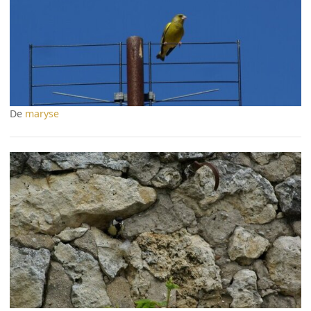
De
maryse