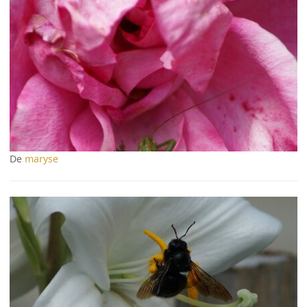
De
maryse