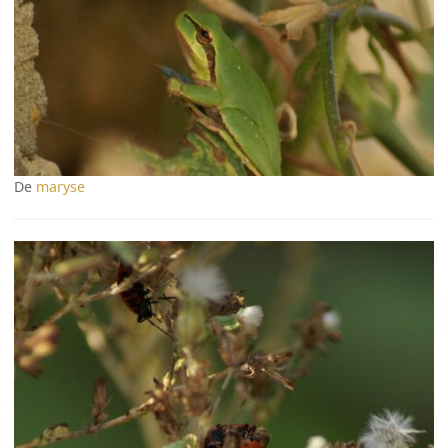
De
maryse