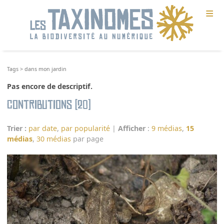
≡
Tags
>
dans mon jardin
Pas encore de descriptif.
Contributions (20)
Trier :
par date
,
par popularité
|
Afficher
:
9 médias
,
15
médias
,
30 médias
par page