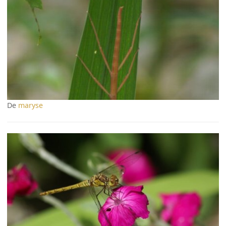
De
maryse