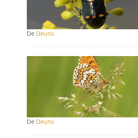
De
Deuns
De
Deuns