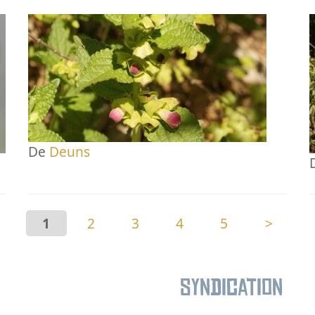
De
Deuns
1
2
3
4
5
>
Syndication