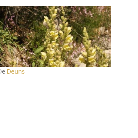
De
Deuns