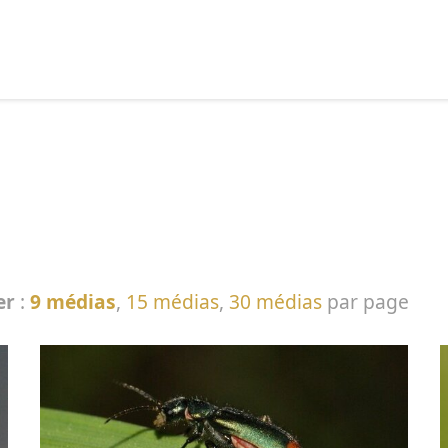
echercher :
er
:
9 médias
,
15 médias
,
30 médias
par page