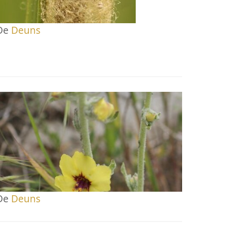
De
Deuns
De
Deuns