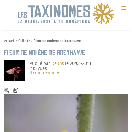
≡
Accueil
>
Collecte
>
Fleur de molène de boerhaave
Fleur de molène de boerhaave
Publié par
Deuns
le 20/05/2011
245 vues
0 commentaire