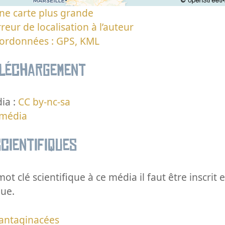
ne carte plus grande
reur de localisation à l’auteur
oordonnées : GPS, KML
éléchargement
ia :
CC by-nc-sa
 média
cientifiques
ot clé scientifique à ce média il faut être inscri
que.
antaginacées