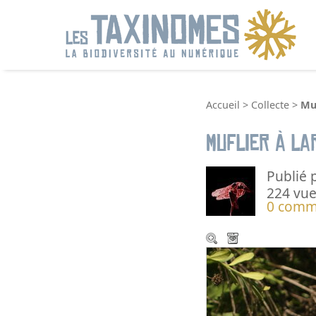
R
Accueil
>
Collecte
>
Muf
Muflier à la
Publié 
224 vue
0 comm