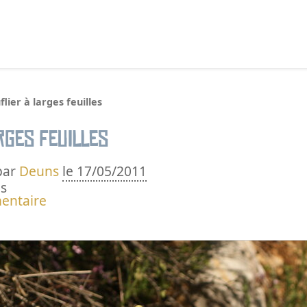
echercher :
lier à larges feuilles
rges feuilles
par
Deuns
le 17/05/2011
s
entaire