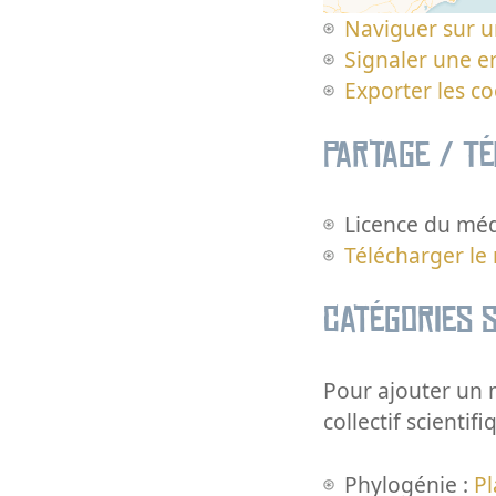
Naviguer sur u
Signaler une er
Exporter les c
Partage / T
Licence du méd
Télécharger le
Catégories s
Pour ajouter un m
collectif scientifi
Phylogénie :
Pl