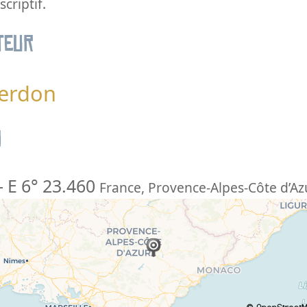
criptif.
teur
Verdon
n
-
E 6° 23.460
France
,
Provence-Alpes-Côte d’Az