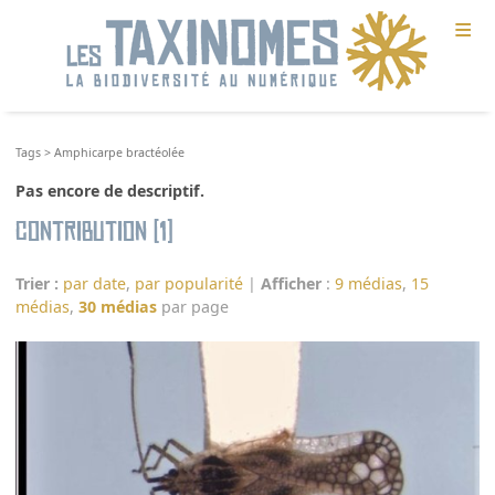
≡
Tags
>
Amphicarpe bractéolée
Pas encore de descriptif.
Contribution (1)
Trier :
par date
,
par popularité
|
Afficher
:
9 médias
,
15
médias
,
30 médias
par page