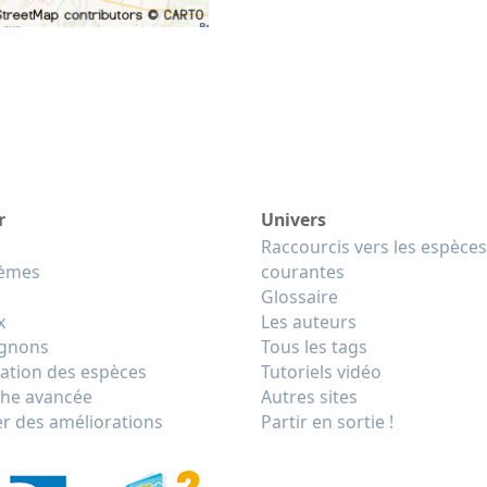
r
Univers
Raccourcis vers les espèces
tèmes
courantes
Glossaire
x
Les auteurs
gnons
Tous les tags
cation des espèces
Tutoriels vidéo
he avancée
Autres sites
r des améliorations
Partir en sortie !