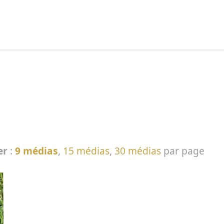
echercher :
er
:
9 médias
,
15 médias
,
30 médias
par page