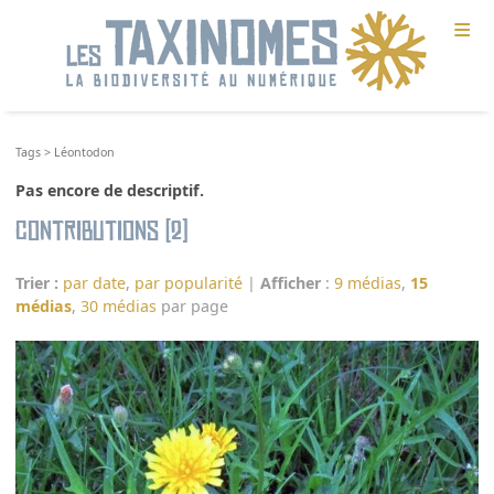
≡
Tags
>
Léontodon
Pas encore de descriptif.
Contributions (2)
Trier :
par date
,
par popularité
|
Afficher
:
9 médias
,
15
médias
,
30 médias
par page