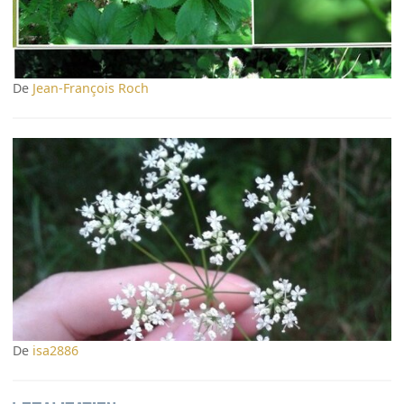
De
Jean-François Roch
De
isa2886