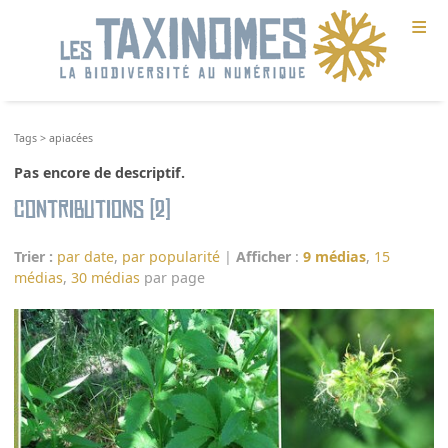
≡
Tags
>
apiacées
Pas encore de descriptif.
Contributions (2)
Trier :
par date
,
par popularité
|
Afficher
:
9 médias
,
15
médias
,
30 médias
par page