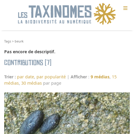
≡
Tags
>
beurk
Pas encore de descriptif.
Contributions (7)
Trier :
par date
,
par popularité
|
Afficher
:
9 médias
,
15
médias
,
30 médias
par page