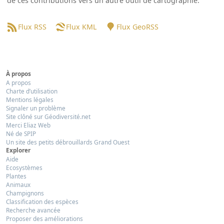
de ces contributions vers un autre outil de cartographie.
Flux RSS
Flux KML
Flux GeoRSS
À propos
A propos
Charte d’utilisation
Mentions légales
Signaler un problème
Site clôné sur Géodiversité.net
Merci Eliaz Web
Né de SPIP
Un site des petits débrouillards Grand Ouest
Explorer
Aide
Ecosystèmes
Plantes
Animaux
Champignons
Classification des espèces
Recherche avancée
Proposer des améliorations